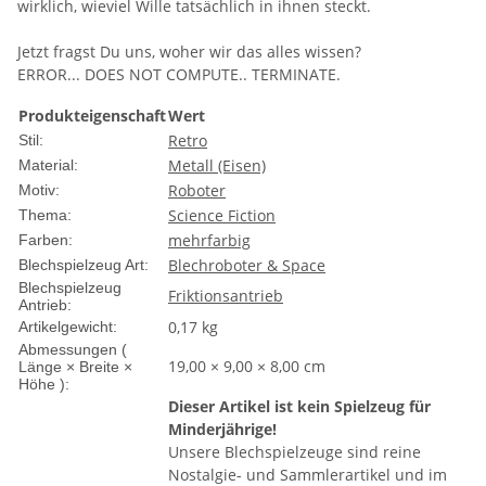
wirklich, wieviel Wille tatsächlich in ihnen steckt.
Jetzt fragst Du uns, woher wir das alles wissen?
ERROR... DOES NOT COMPUTE.. TERMINATE.
Produkteigenschaft
Wert
Retro
Stil:
Metall (Eisen)
Material:
Roboter
Motiv:
Science Fiction
Thema:
mehrfarbig
Farben:
Blechroboter & Space
Blechspielzeug Art:
Blechspielzeug
Friktionsantrieb
Antrieb:
0,17
kg
Artikelgewicht:
Abmessungen (
19,00 × 9,00 × 8,00 cm
Länge × Breite ×
Höhe ):
Dieser Artikel ist kein Spielzeug für
Minderjährige!
Unsere Blechspielzeuge sind reine
Nostalgie- und Sammlerartikel und im