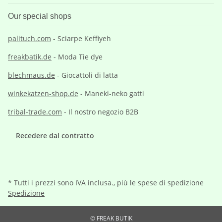
Our special shops
palituch.com
- Sciarpe Keffiyeh
freakbatik.de
- Moda Tie dye
blechmaus.de
- Giocattoli di latta
winkekatzen-shop.de
- Maneki-neko gatti
tribal-trade.com
- Il nostro negozio B2B
Recedere dal contratto
* Tutti i prezzi sono IVA inclusa., più le spese di spedizione
Spedizione
© FREAK BUTIK