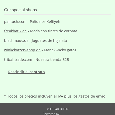
Our special shops
palituch.com
- Pañuelos Keffiyeh
freakbatik.de
- Moda con tintes de corbata
blechmaus.de
- Juguetes de hojalata
winkekatzen-shop.de
- Maneki-neko gatos
tribal-trade.com
- Nuestra tienda B2B
Rescindir el contrato
* Todos los precios incluyen
el IVA
plus
los gastos de envío
© FREAK BUTIK
Powered by
JTL-Shop