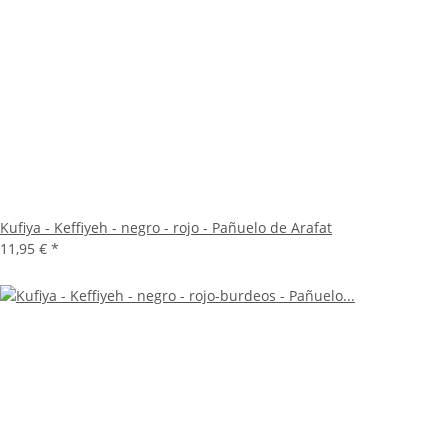
Kufiya - Keffiyeh - negro - rojo - Pañuelo de Arafat
11,95 €
*