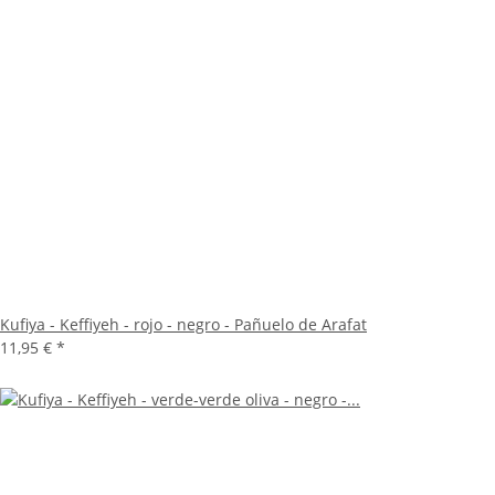
Kufiya - Keffiyeh - rojo - negro - Pañuelo de Arafat
11,95 €
*