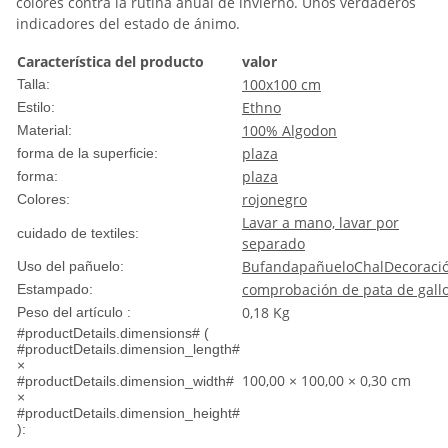
colores contra la rutina anual de invierno. Unos verdaderos
indicadores del estado de ánimo.
Característica del producto
valor
100x100 cm
Talla:
Ethno
Estilo:
100% Algodon
Material:
plaza
forma de la superficie:
plaza
forma:
rojo
negro
Colores:
Lavar a mano, lavar por
cuidado de textiles:
separado
Bufanda
pañuelo
Chal
Decoraci
Uso del pañuelo:
comprobación de pata de gall
Estampado:
0,18
Kg
Peso del artículo :
#productDetails.dimensions# (
#productDetails.dimension_length#
×
100,00 × 100,00 × 0,30 cm
#productDetails.dimension_width#
×
#productDetails.dimension_height#
):