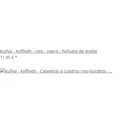
Kufiya - Keffiyeh - rojo - negro - Pañuelo de Arafat
11,95 €
*