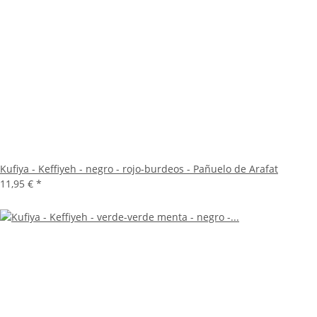
Kufiya - Keffiyeh - negro - rojo-burdeos - Pañuelo de Arafat
11,95 €
*