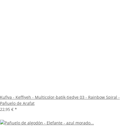
Kufiya - Keffiyeh - Multicolor-batik-tiedye 03 - Rainbow Spiral -
Pañuelo de Arafat
22,95 €
*