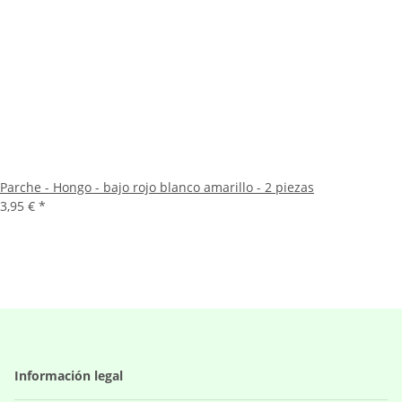
Parche - Hongo - bajo rojo blanco amarillo - 2 piezas
3,95 €
*
Información legal