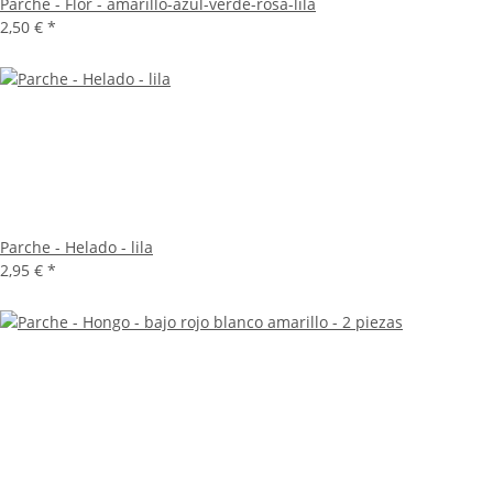
Parche - Flor - amarillo-azul-verde-rosa-lila
2,50 €
*
Parche - Helado - lila
2,95 €
*