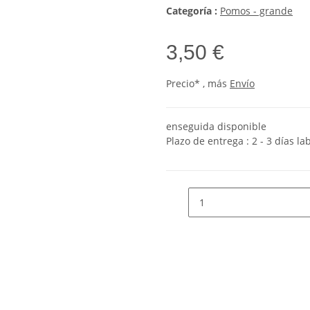
Categoría :
Pomos - grande
3,50 €
Precio* , más
Envío
enseguida disponible
Plazo de entrega :
2 - 3 días l