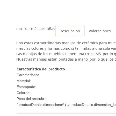
mostrar más pestañas
Descripción
Valoraciónes
Con estas extraordinarias manijas de cerámica para mue
mezclas colores y formas como si te limitas a una sola va
Las manijas de los muebles tienen una rosca M5, por lo
Nuestras manijas están pintadas a mano, por lo que los c
Característica del producto
Característica:
Material:
Estampado:
Colores:
Peso del artículo :
#productDetails.dimensions# ( #productDetails.dimension_le