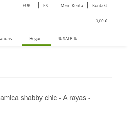
EUR
ES
Mein Konto
Kontakt
0,00 €
fandas
Hogar
% SALE %
amica shabby chic - A rayas -