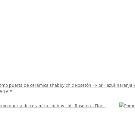
omo puerta de ceramica shabby chic Rosetón - Flor - azul-naranja-
,50 €
*