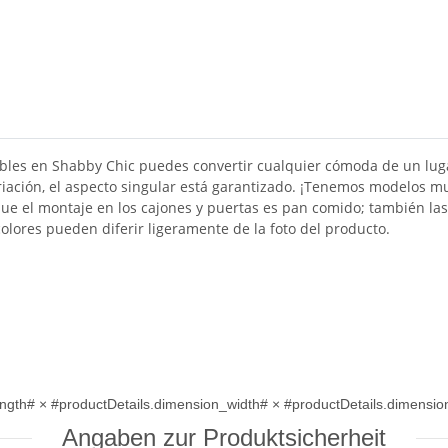
bles en Shabby Chic puedes convertir cualquier cómoda de un luga
riación, el aspecto singular está garantizado. ¡Tenemos modelos muy
 que el montaje en los cajones y puertas es pan comido; también 
olores pueden diferir ligeramente de la foto del producto.
ngth# × #productDetails.dimension_width# × #productDetails.dimension
Angaben zur Produktsicherheit