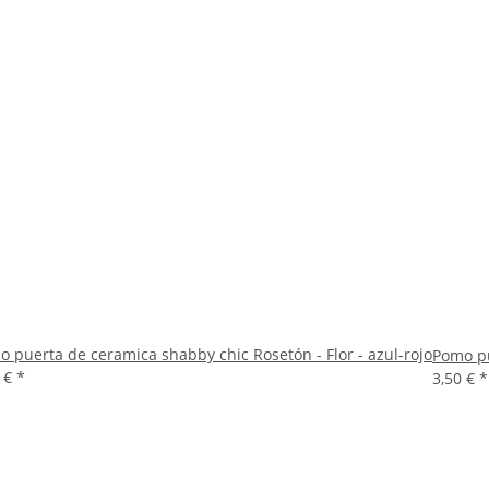
 puerta de ceramica shabby chic Rosetón - Flor - azul-rojo
Pomo pu
0 €
*
3,50 €
*