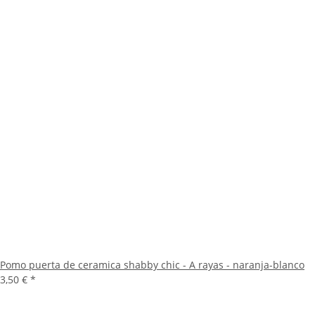
Pomo puerta de ceramica shabby chic - A rayas - naranja-blanco
3,50 €
*