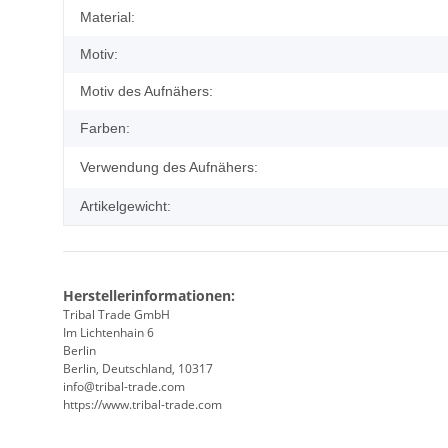
Produkteigenschaft
Wert
Material:
Motiv:
Motiv des Aufnähers:
Farben:
Verwendung des Aufnähers:
Artikelgewicht:
Herstellerinformationen:
Tribal Trade GmbH
Im Lichtenhain 6
Berlin
Berlin, Deutschland, 10317
info@tribal-trade.com
https://www.tribal-trade.com