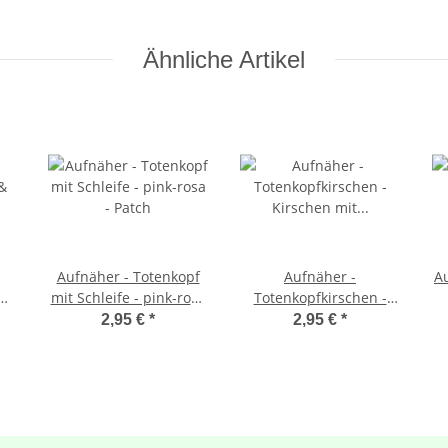
Ähnliche Artikel
Aufnäher - Totenkopf
Aufnäher -
Au
&
mit Schleife - pink-rosa
Totenkopfkirschen -
- Patch
Kirschen mit
2,95 €
*
2,95 €
*
Totenschädel - Patch