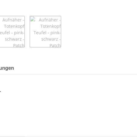
ungen
r