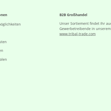
onen
B2B Großhandel
Unser Sortiement findet Ihr au
öglichkeiten
Gewerbetreibende in unserem
www.tribal-trade.com
sten
en
olen