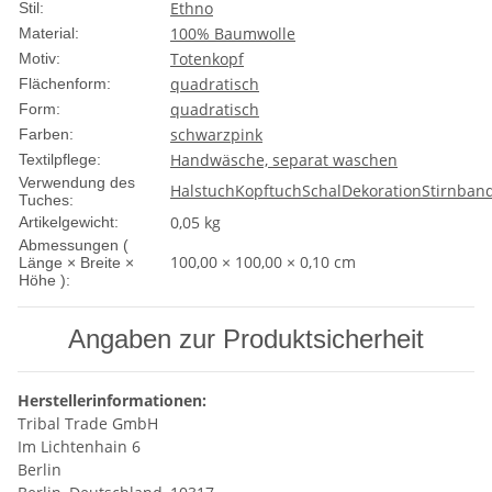
Ethno
Stil:
100% Baumwolle
Material:
Totenkopf
Motiv:
quadratisch
Flächenform:
quadratisch
Form:
schwarz
pink
Farben:
Handwäsche, separat waschen
Textilpflege:
Verwendung des
Halstuch
Kopftuch
Schal
Dekoration
Stirnban
Tuches:
0,05
kg
Artikelgewicht:
Abmessungen (
100,00 × 100,00 × 0,10 cm
Länge × Breite ×
Höhe ):
Angaben zur Produktsicherheit
Herstellerinformationen:
Tribal Trade GmbH
Im Lichtenhain 6
Berlin