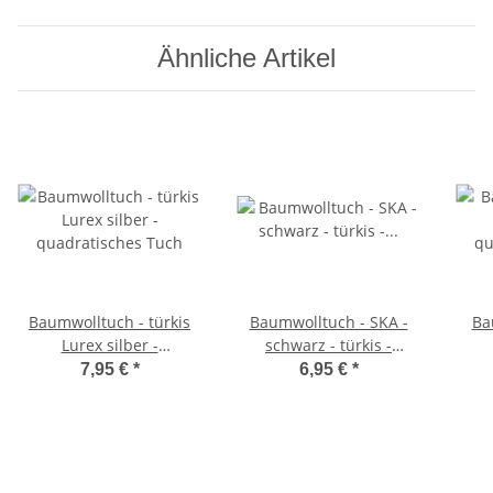
Ähnliche Artikel
Baumwolltuch - türkis
Baumwolltuch - SKA -
Ba
Lurex silber -
schwarz - türkis -
quadratisches Tuch
quadratisches Tuch
qu
7,95 €
*
6,95 €
*