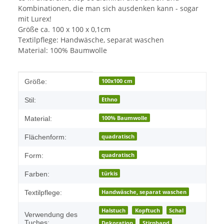
Kombinationen, die man sich ausdenken kann - sogar
mit Lurex!
Größe ca. 100 x 100 x 0,1cm
Textilpflege: Handwäsche, separat waschen
Material: 100% Baumwolle
Produkteigenschaft
Wert
100x100 cm
Größe:
Ethno
Stil:
100% Baumwolle
Material:
quadratisch
Flächenform:
quadratisch
Form:
türkis
Farben:
Handwäsche, separat waschen
Textilpflege:
Halstuch
Kopftuch
Schal
Verwendung des
Tuches:
Dekoration
Stirnband