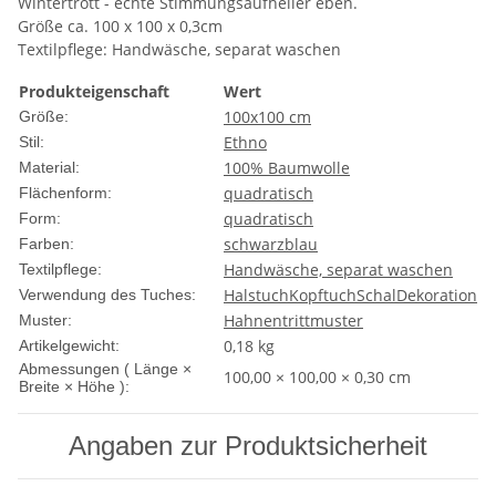
Wintertrott - echte Stimmungsaufheller eben.
Größe ca. 100 x 100 x 0,3cm
Textilpflege: Handwäsche, separat waschen
Produkteigenschaft
Wert
100x100 cm
Größe:
Ethno
Stil:
100% Baumwolle
Material:
quadratisch
Flächenform:
quadratisch
Form:
schwarz
blau
Farben:
Handwäsche, separat waschen
Textilpflege:
Halstuch
Kopftuch
Schal
Dekoration
Verwendung des Tuches:
Hahnentrittmuster
Muster:
0,18
kg
Artikelgewicht:
Abmessungen ( Länge ×
100,00 × 100,00 × 0,30 cm
Breite × Höhe ):
Angaben zur Produktsicherheit