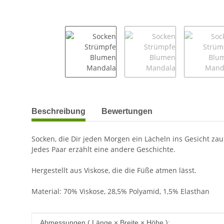
weitere Registerkarten anzeigen
Beschreibung
Bewertungen
Socken, die Dir jeden Morgen ein Lächeln ins Gesicht za
Jedes Paar erzählt eine andere Geschichte.
Hergestellt aus Viskose, die die Füße atmen lässt.
Material: 70% Viskose, 28,5% Polyamid, 1,5% Elasthan
Produkteigenschaft
Wert
Abmessungen ( Länge × Breite × Höhe ):