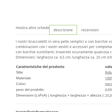
mostra altre schede
descrizione
recensioni
I nostri braccialetti in vera pelle semplici e con borchie son
combinazioni con i vostri vestiti e accessori per completare 
con borchie scintillanti, troverete sicuramente qualcosa c
Dimensioni: larghezza ca. 6,5 cm, lunghezza ca. 25 cm (chi
Caratteristiche del prodotto
val
Rob
Stile:
100
Materiale:
ner
Colori:
0,09
peso del prodotto:
25,0
Dimensioni (LxPxA) ( lunghezza × larghezza × altezza ):
Herstellerinformationen: