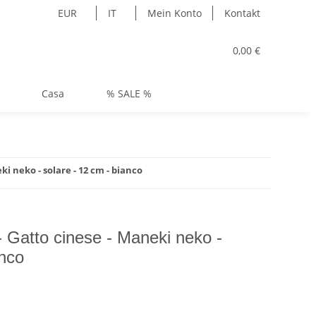
EUR
IT
Mein Konto
Kontakt
0,00 €
Casa
% SALE %
ki neko - solare - 12 cm - bianco
 - Gatto cinese - Maneki neko -
anco