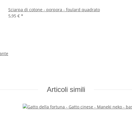
Sciarpa di cotone - porpora - foulard quadrato
5,95 €
*
gante
Articoli simili