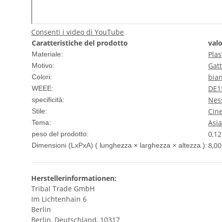
Consenti i video di YouTube
Caratteristiche del prodotto
val
Plas
Materiale:
Gat
Motivo:
bia
Colori:
DE1
WEEE:
Nes
specificità:
Cin
Stile:
Asia
Tema:
0,12
peso del prodotto:
8,00
Dimensioni (LxPxA) ( lunghezza × larghezza × altezza ):
Herstellerinformationen:
Tribal Trade GmbH
Im Lichtenhain 6
Berlin
Berlin, Deutschland, 10317