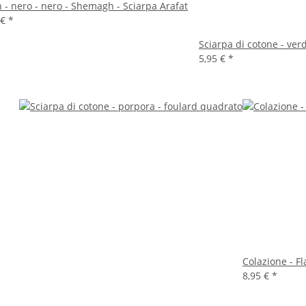
h - nero - nero - Shemagh - Sciarpa Arafat
 €
*
Sciarpa di cotone - ver
5,95 €
*
Colazione - F
8,95 €
*