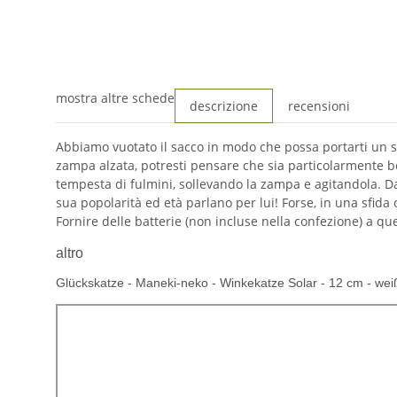
mostra altre schede
descrizione
recensioni
Abbiamo vuotato il sacco in modo che possa portarti un sac
zampa alzata, potresti pensare che sia particolarmente b
tempesta di fulmini, sollevando la zampa e agitandola. Da a
sua popolarità ed età parlano per lui! Forse, in una sfida o 
Fornire delle batterie (non incluse nella confezione) a qu
altro
Glückskatze - Maneki-neko - Winkekatze Solar - 12 cm - wei