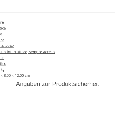
ore
tica
to
nca
5452742
sun interruttore, sempre acceso
ese
tico
kg
 × 8,00 × 12,00 cm
Angaben zur Produktsicherheit