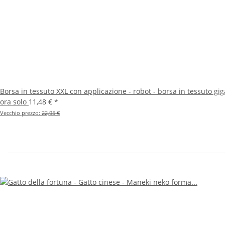
Borsa in tessuto XXL con applicazione - robot - borsa in tessuto gi
ora solo
11,48 €
*
Vecchio prezzo:
22,95 €