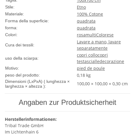
100x100 cm
Taglia:
Etno
Stile:
100% Cotone
Materiale:
quadrata
Forma della superficie:
quadrata
forma:
rosa
multiColorese
Colori:
Lavare a mano, lavare
Cura dei tessili:
separatamente
copri collo
copri
uso della sciarpa:
testa
scialle
decorazione
pied de poule
Motivo:
0,18
kg
peso del prodotto:
Dimensioni (LxPxA) ( lunghezza ×
100,00 × 100,00 × 0,30 cm
larghezza × altezza ):
Angaben zur Produktsicherheit
Herstellerinformationen:
Tribal Trade GmbH
Im Lichtenhain 6