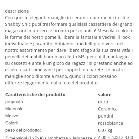
descrizione
Con queste eleganti maniglie in ceramica per mobili in stile
Shabby Chic puoi trasformare qualsiasi cassettiera dei grandi
magazzini in un vero e proprio pezzo unico! Mescola i colori e
le forme dei nostri pomelli, libera la fantasia e vedrai, il look
individuale è garantito. Abbiamo i modelli più diversi nel
nostro assortimento per dare libero sfogo alla tua creatività! I
pomelli dei mobili hanno un filetto M5, per cui il montaggio
su cassetti e ante è un gioco da ragazzi; si prestano anche ad
essere usati come ganci per cappotti da parete. Le nostre
maniglie sono dipinte a mano, quindi i colori possano
differire leggermente dalla foto del prodotto.
Caratteristiche del prodotto
valore
duro
proprietà:
Ceramica
Materiale:
puntini
Motivo:
rosso
bianca
Colori:
0,07
kg
peso del prodotto:
4,00 × 4,00 × 3,00
Dimensioni (LxPxA) ( lunghezza × larghezza ×